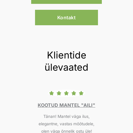
v
5
a
o
h
Kontakt
u
e
t
m
o
f
i
5
k
Klientide
:
2
ülevaated
9
5
,
0
0
I"
KOOTUD MANTEL "AILI"
Tänan! Mantel väga ilus,
So
€
elegantne, vastas mõõtudele,
k
olen väga õnnelik ostu üle!
u