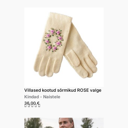
Villased kootud sõrmikud ROSE valge
Kindad
-
Naistele
36,00
€
R





a
t
e