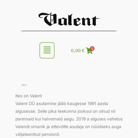
Skip
to
content
Main
0
0,00
€
Menu
Meist
Kes on Valent
Valent OÜ asutamine jääb kaugesse 1991 aasta
algusesse. Selle pika teekonna jooksul on olnud nii
paremaid kui halvemaid aegu. 2019 a alguses vahetus
Valendi omanik ja ettevõtte asutaja on nüüdseks auga
väljateenitud pensionil.