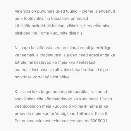
Valendis on puhumas uued tuuled – oleme laiendanud
oma tootevalikut ja kasutame erinevaid
käsitöötehnikaid (tikkimine, viltimine, heegeldamine,
pitskoed jne ) oma kudumite disainis.
Nii nagu käsitööoskused on tulnud emalt ja eelkõige
vanaemalt ja loodetavasti suudan need edasi anda ka
tütrele, nii kestavad ka meie kvaliteetsetest
materjalidest oskuslikult valmistatud kudumid õige
hoolduse korral põlvest põlve.
Kui siiani läks kogu toodang ekspordiks, siis nüüd
sooviksime olla kättesaadavad ka kodumaal. Lisaks
veebipoele on meie kudumeid võimalik näha ja ka
proovida meie kontor/müügitoas Tallinnas, Kiisa 8.
Palun oma tulekust eelnevalt teatada tel 5205001.