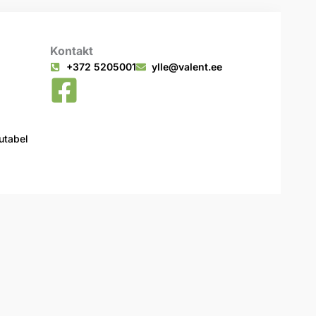
Kontakt
+372 5205001
ylle@valent.ee
tabel