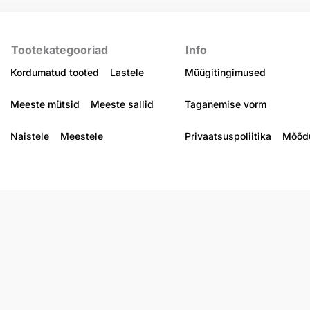
Tootekategooriad
Info
Kordumatud tooted
Lastele
Müügitingimused
Meeste mütsid
Meeste sallid
Taganemise vorm
Naistele
Meestele
Privaatsuspoliitika
Mõõdu