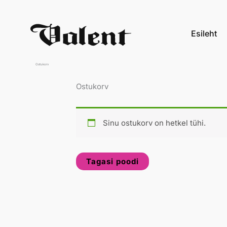
Skip
to
Esileht
content
Ostukorv
Ostukorv
Sinu ostukorv on hetkel tühi.
Tagasi poodi