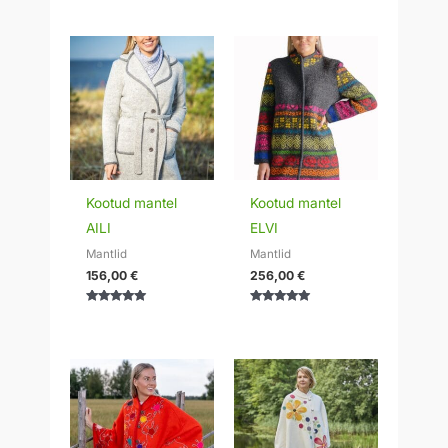
Kootud mantel
Kootud mantel
AILI
ELVI
Mantlid
Mantlid
156,00
€
256,00
€
Hinnanguga
Hinnanguga
5.00
5.00
/ 5
/ 5
Hinnavahemik:
139,00 €
kuni
149,00 €