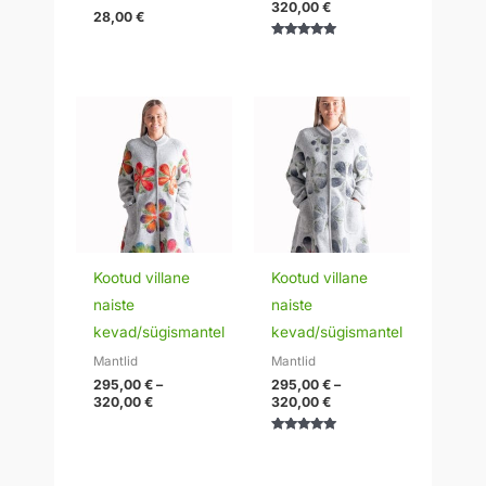
320,00
€
28,00
€
Hinnanguga
5.00
/ 5
Hinnavahemik:
Hinnavahemik:
295,00 €
295,00 €
kuni
kuni
320,00 €
320,00 €
Kootud villane
Kootud villane
naiste
naiste
kevad/sügismantel
kevad/sügismantel
Mantlid
Mantlid
295,00
€
–
295,00
€
–
320,00
€
320,00
€
Hinnanguga
5.00
/ 5