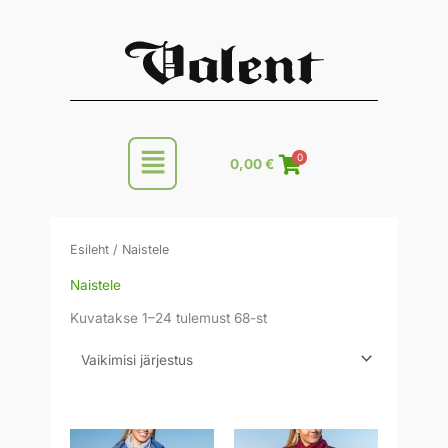
Skip
to
content
Main
0
0,00
€
Menu
Esileht
/ Naistele
Naistele
Kuvatakse 1–24 tulemust 68-st