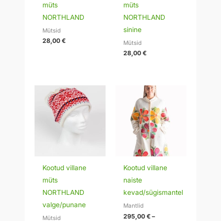
müts
müts
NORTHLAND
NORTHLAND
sinine
Mütsid
28,00
€
Mütsid
28,00
€
Hinnavahemik:
295,00 €
kuni
320,00 €
Kootud villane
Kootud villane
müts
naiste
NORTHLAND
kevad/sügismantel
valge/punane
Mantlid
295,00
€
–
Mütsid