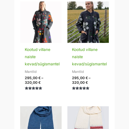
Hinnavahemik:
Hinnavahemik:
295,00 €
295,00 €
kuni
kuni
320,00 €
320,00 €
Kootud villane
Kootud villane
naiste
naiste
kevad/sügismantel
kevad/sügismantel
Mantlid
Mantlid
295,00
€
–
295,00
€
–
320,00
€
320,00
€
Hinnanguga
Hinnanguga
5.00
5.00
/ 5
/ 5