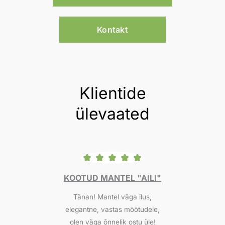
v
5
a
o
h
Kontakt
u
e
t
m
o
f
i
5
k
Klientide
:
2
ülevaated
9
5
,
0
0
I"
KOOTUD MANTEL "AILI"
Tänan! Mantel väga ilus,
So
€
elegantne, vastas mõõtudele,
k
olen väga õnnelik ostu üle!
u