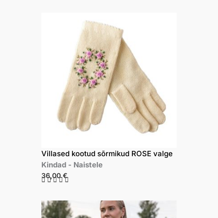
Villased kootud sõrmikud ROSE valge
Kindad
-
Naistele
36,00
€
R





a
t
e