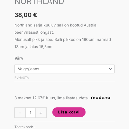
NORTHLAND
38,00
€
Northland sarja kuuluv sall on kootud Austria
peenvillasest lõngast.
Mõnusalt pikk ja soe. Salli pikkus on 190cm, narmad
13cm ja laius 16,5cm
Värv
PUHASTA
3 makset 12.67€ kuus, ilma lisatasudeta.
-
+
Lisa korvi
Tootekood:
-