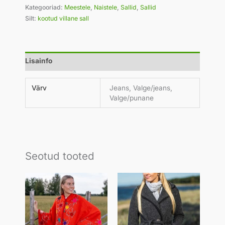
Kategooriad:
Meestele
,
Naistele
,
Sallid
,
Sallid
Silt:
kootud villane sall
Lisainfo
Värv
Jeans, Valge/jeans,
Valge/punane
Seotud tooted
Hinnavahemik:
139,00 €
kuni
149,00 €