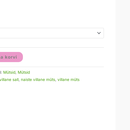
sa korvi
d:
Mütsid
,
Mütsid
illane sall
,
naiste villane müts
,
villane müts