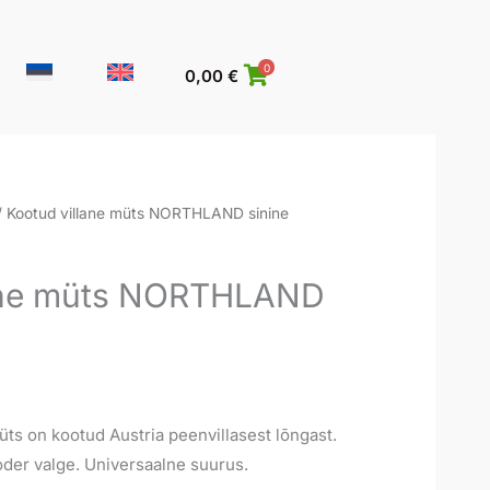
0
0,00
€
 Kootud villane müts NORTHLAND sinine
lane müts NORTHLAND
üts on kootud Austria peenvillasest lõngast.
der valge. Universaalne suurus.