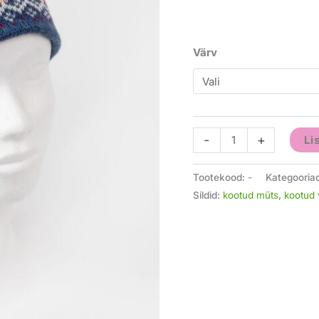
Värv
-
+
Li
Tootekood:
-
Kategooria
Sildid:
kootud müts
,
kootud v