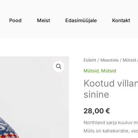
Pood
Meist
Edasimüüjale
Kontakt
Kootud
Esileht
/
Meestele
/
Mütsid
/
villane
Mütsid
,
Mütsid
müts
Kootud vil
NORTHLAND
sinine
sinine
kogus
28,00
€
Northland sarja kuuluv m
Müts on kahekordne, voo