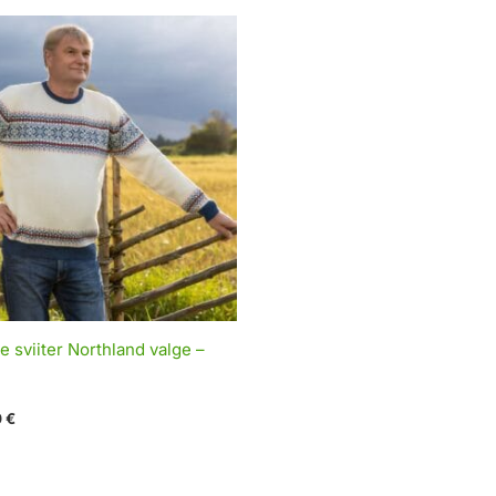
 sviiter Northland valge –
0
€