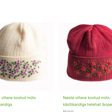
 villane kootud müts
Naiste villane kootud müts
kandiga
käsitikandiga helehall (kope
Mütsid