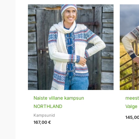
Naiste villane kampsun
meeste
NORTHLAND
Valge
Kampsunid
145,0
167,00
€