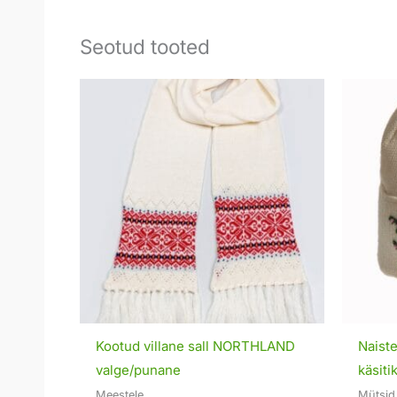
Seotud tooted
Kootud villane sall NORTHLAND
Naiste
valge/punane
käsiti
Meestele
Mütsid