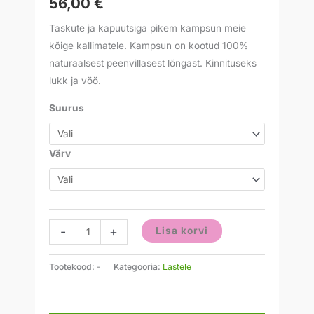
56,00
€
Taskute ja kapuutsiga pikem kampsun meie
kõige kallimatele. Kampsun on kootud 100%
naturaalsest peenvillasest lõngast. Kinnituseks
lukk ja vöö.
Suurus
Värv
-
+
Lisa korvi
Tootekood:
-
Kategooria:
Lastele