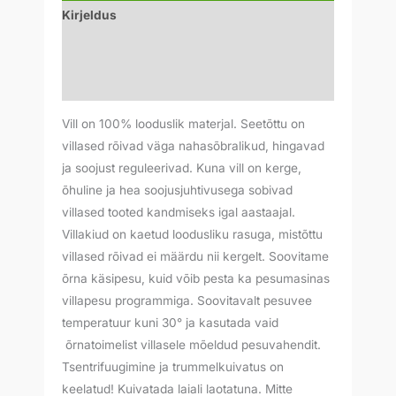
Kirjeldus
Lisainfo
Arvustused (0)
Vill on 100% looduslik materjal. Seetõttu on
villased rõivad väga nahasõbralikud, hingavad
ja soojust reguleerivad. Kuna vill on kerge,
õhuline ja hea soojusjuhtivusega sobivad
villased tooted kandmiseks igal aastaajal.
Villakiud on kaetud loodusliku rasuga, mistõttu
villased rõivad ei määrdu nii kergelt. Soovitame
õrna käsipesu, kuid võib pesta ka pesumasinas
villapesu programmiga. Soovitavalt pesuvee
temperatuur kuni 30° ja kasutada vaid
õrnatoimelist villasele mõeldud pesuvahendit.
Tsentrifuugimine ja trummelkuivatus on
keelatud! Kuivatada laiali laotatuna. Mitte