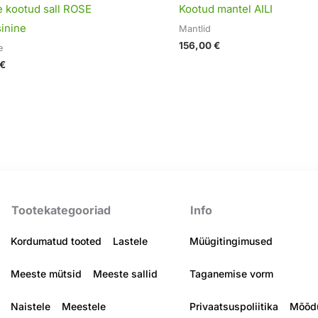
e kootud sall ROSE
Kootud mantel AILI
sinine
Mantlid
156,00
€
e
€
Tootekategooriad
Info
Kordumatud tooted
Lastele
Müügitingimused
Meeste mütsid
Meeste sallid
Taganemise vorm
Naistele
Meestele
Privaatsuspoliitika
Mõõdu