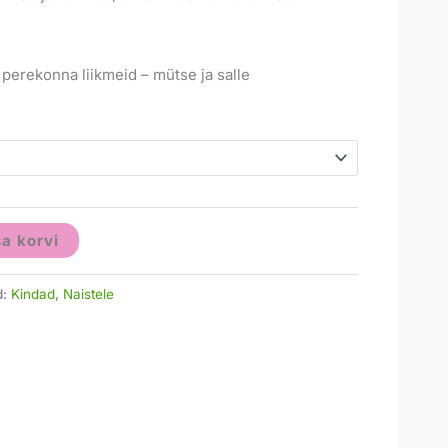
 perekonna liikmeid – mütse ja salle
sa korvi
d:
Kindad
,
Naistele