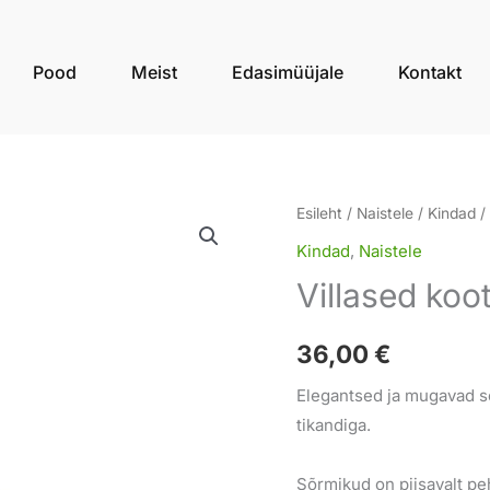
Pood
Meist
Edasimüüjale
Kontakt
Villased
Esileht
/
Naistele
/
Kindad
/
kootud
Kindad
,
Naistele
sõrmikud
Villased ko
ROSE
valge
36,00
€
kogus
Elegantsed ja mugavad sõ
tikandiga.
Sõrmikud on piisavalt pe