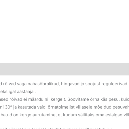
ed rõivad väga nahasõbralikud, hingavad ja soojust reguleerivad. 
ks igal aastaajal.
llased rõivad ei määrdu nii kergelt. Soovitame õrna käsipesu, ku
i 30° ja kasutada vaid õrnatoimelist villasele mõeldud pesuvah
a, lubatud on kerge aurutamine, et kudum säilitaks oma esialgse 