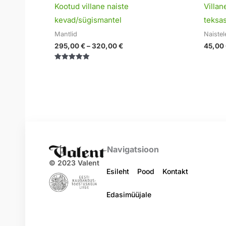
Kootud villane naiste
Villan
kevad/sügismantel
teksa
Mantlid
Naistel
295,00
€
–
320,00
€
45,00
Hinnanguga
5.00
/ 5
Navigatsioon
© 2023 Valent
Esileht
Pood
Kontakt
Edasimüüjale