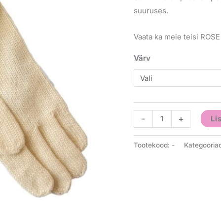
suuruses.
Vaata ka meie teisi ROSE
Värv
-
+
Li
Tootekood:
-
Kategooria