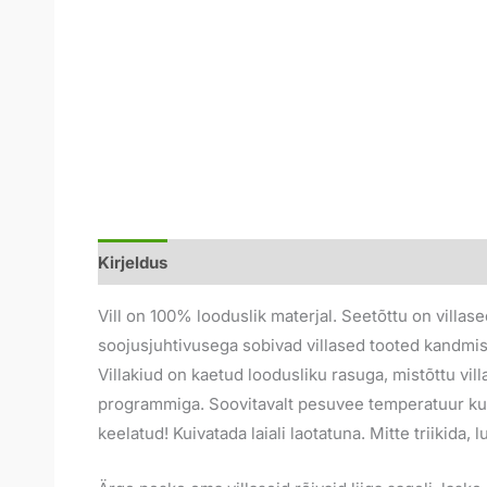
Kirjeldus
Lisainfo
Arvustused (0)
Vill on 100% looduslik materjal. Seetõttu on villas
soojusjuhtivusega sobivad villased tooted kandmise
Villakiud on kaetud loodusliku rasuga, mistõttu vi
programmiga. Soovitavalt pesuvee temperatuur kun
keelatud! Kuivatada laiali laotatuna. Mitte triikid