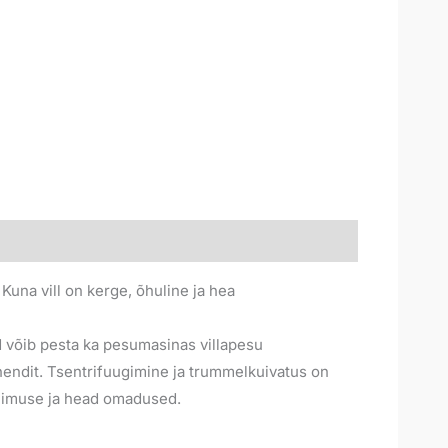
Kuna vill on kerge, õhuline ja hea
id võib pesta ka pesumasinas villapesu
endit. Tsentrifuugimine ja trummelkuivatus on
välimuse ja head omadused.