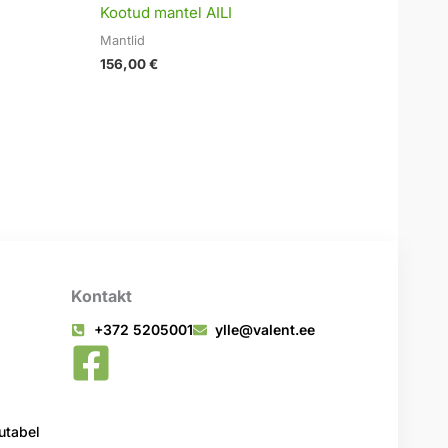
Kootud mantel AILI
Mantlid
156,00
€
Kontakt
+372 5205001
ylle@valent.ee
tabel