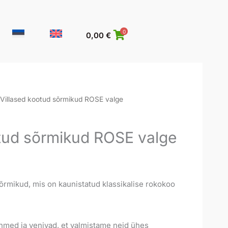
0
0,00
€
 Villased kootud sõrmikud ROSE valge
otud sõrmikud ROSE valge
rmikud, mis on kaunistatud klassikalise rokokoo
hmed ja venivad, et valmistame neid ühes