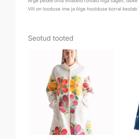
Ärge peske oma villaseid rõivaid liiga sageli, laske n
Vill on looduse ime ja õige hoolduse korral kesta
Seotud tooted
Hinnavahemik:
295,00 €
kuni
320,00 €