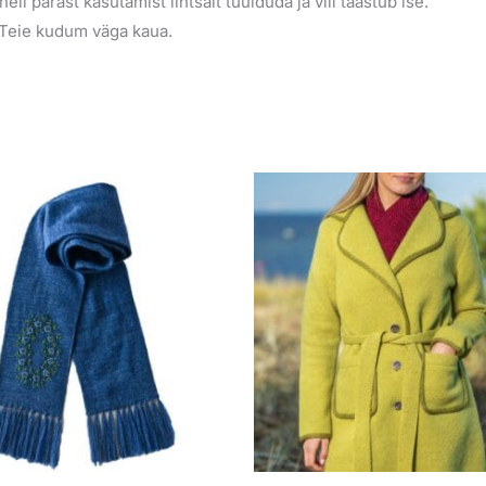
eil pärast kasutamist lihtsalt tuulduda ja vill taastub ise.
b Teie kudum väga kaua.