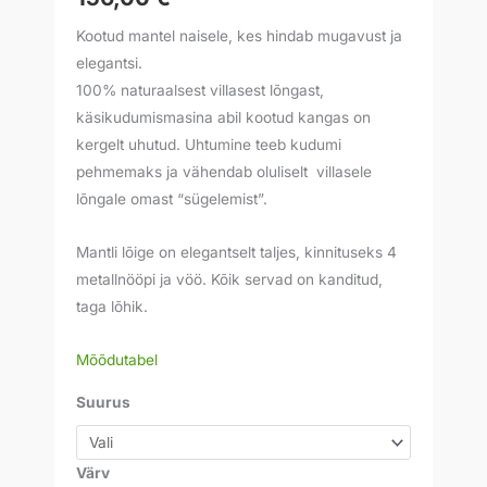
Kootud mantel naisele, kes hindab mugavust ja
elegantsi.
100% naturaalsest villasest lõngast,
käsikudumismasina abil kootud kangas on
kergelt uhutud. Uhtumine teeb kudumi
pehmemaks ja vähendab oluliselt villasele
lõngale omast “sügelemist”.
Mantli lõige on elegantselt taljes, kinnituseks 4
metallnööpi ja vöö. Kõik servad on kanditud,
taga lõhik.
Mõõdutabel
Suurus
Värv