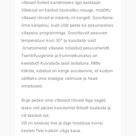
villased tooted kandmiseks igal aastaajal.
Villakiud on kaetud loodusliku rasuga, mistõttu
villased rõivad ei määrdu nii kergelt. Soovitame
õrna käsipesu, kuid võib pesta ka pesumasinas
villapesu programmiga. Soovitavalt pesuvee
temperatuur kuni 30° ja kasutada vaid
õrnatoimelist villasele mõeldud pesuvahendit.
Tsentrifuugimine ja trummelkuivatus on
keelatud! Kuivatada laiali laotatuna. Mitte
triikida, lubatud on kerge aurutamine, et kudum
säilitaks oma esialgse välimuse ja head
omadused.
Ärge peske oma villaseid rõivaid liiga sageli,
laske neil pärast kasutamist lihtsalt tuulduda ja
vill taastub ise.
Vill on looduse ime ja õige hoolduse korral
kestab Teie kudum väga kaua.