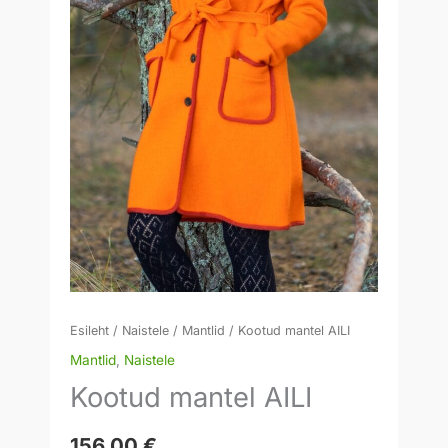
Esileht
/
Naistele
/
Mantlid
/ Kootud mantel AILI
Mantlid
,
Naistele
Kootud mantel AILI
156,00
€