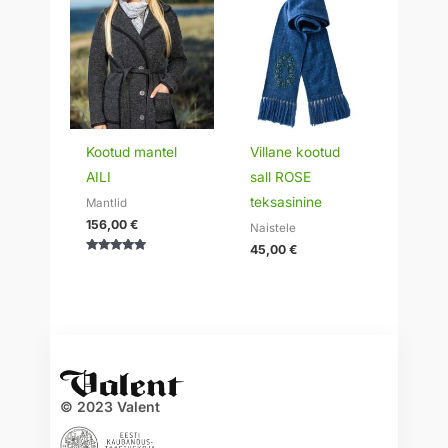
Kootud mantel
Villane kootud
AILI
sall ROSE
teksasinine
Mantlid
156,00
€
Naistele
45,00
€
Hinnanguga
5.00
/ 5
© 2023 Valent