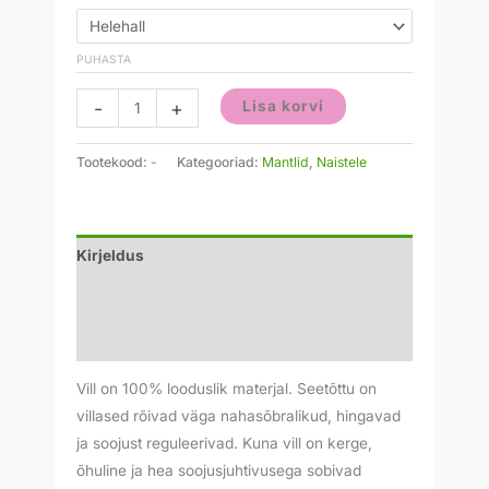
PUHASTA
-
+
Lisa korvi
Tootekood:
-
Kategooriad:
Mantlid
,
Naistele
Kirjeldus
Lisainfo
Arvustused (0)
Vill on 100% looduslik materjal. Seetõttu on
villased rõivad väga nahasõbralikud, hingavad
ja soojust reguleerivad. Kuna vill on kerge,
õhuline ja hea soojusjuhtivusega sobivad