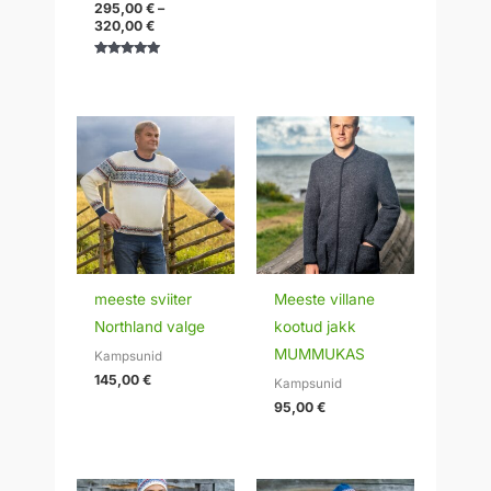
295,00
€
–
320,00
€
Hinnanguga
5.00
/ 5
meeste sviiter
Meeste villane
Northland valge
kootud jakk
MUMMUKAS
Kampsunid
145,00
€
Kampsunid
95,00
€