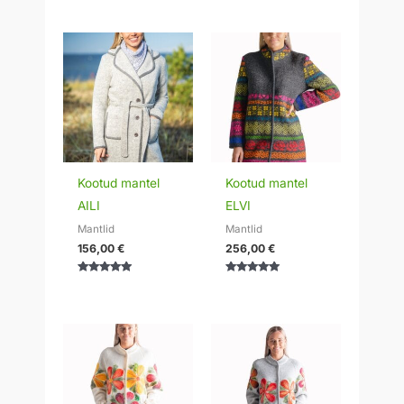
Kootud mantel
Kootud mantel
AILI
ELVI
Mantlid
Mantlid
156,00
€
256,00
€
Hinnanguga
Hinnanguga
5.00
5.00
/ 5
/ 5
Hinnavahemik:
Hinnavahemik:
295,00 €
295,00 €
kuni
kuni
320,00 €
320,00 €