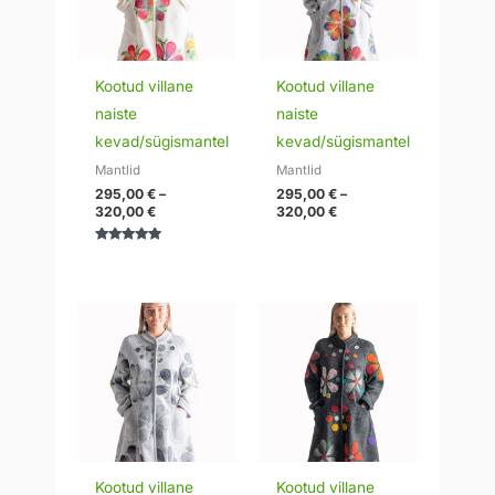
Kootud villane
Kootud villane
naiste
naiste
kevad/sügismantel
kevad/sügismantel
Mantlid
Mantlid
295,00
€
–
295,00
€
–
320,00
€
320,00
€
Hinnanguga
5.00
/ 5
Hinnavahemik:
Hinnavahemik:
295,00 €
295,00 €
kuni
kuni
320,00 €
320,00 €
Kootud villane
Kootud villane