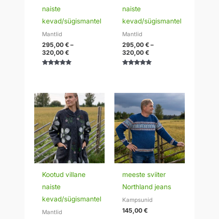
naiste
naiste
kevad/sügismantel
kevad/sügismantel
Mantlid
Mantlid
295,00
€
–
295,00
€
–
320,00
€
320,00
€
Hinnanguga
Hinnanguga
5.00
5.00
/ 5
/ 5
Hinnavahemik:
295,00 €
kuni
320,00 €
Kootud villane
meeste sviiter
naiste
Northland jeans
kevad/sügismantel
Kampsunid
145,00
€
Mantlid