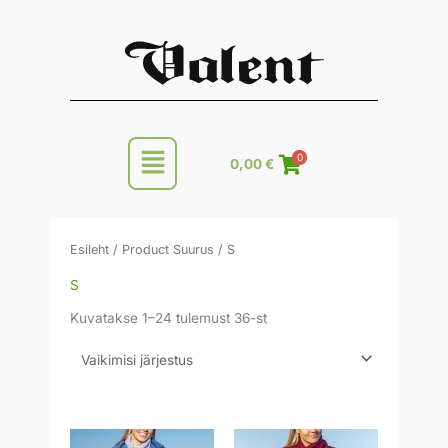
Skip
to
content
Main
0
0,00
€
Menu
Esileht
/ Product Suurus / S
S
Kuvatakse 1–24 tulemust 36-st