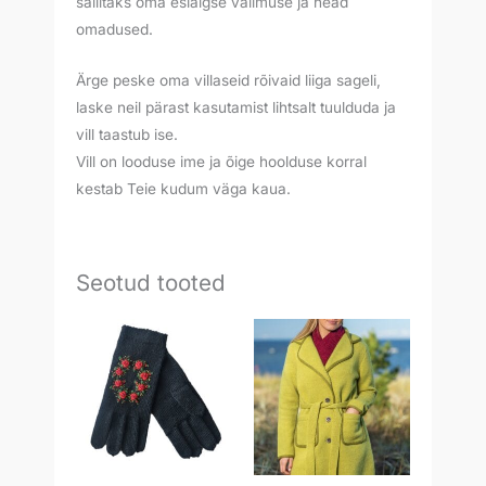
säilitaks oma esialgse välimuse ja head
omadused.
Ärge peske oma villaseid rõivaid liiga sageli,
laske neil pärast kasutamist lihtsalt tuulduda ja
vill taastub ise.
Vill on looduse ime ja õige hoolduse korral
kestab Teie kudum väga kaua.
Seotud tooted