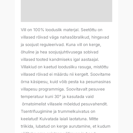
Lisainfo
Arvustused (0)
Vill on 100% looduslik materjal. Seetõttu on
villased rõivad väga nahasõbralikud, hingavad
ja soojust reguleerivad. Kuna vill on kerge,
õhuline ja hea soojusjuhtivusega sobivad
villased tooted kandmiseks igal aastaajal.
Villakiud on kaetud loodusliku rasuga, mistõttu
villased rõivad ei määrdu nii kergelt. Soovitame
õrna käsipesu, kuid võib pesta ka pesumasinas
villapesu programmiga. Soovitavalt pesuvee
temperatuur kuni 30° ja kasutada vaid
õrnatoimelist villasele mõeldud pesuvahendit.
Tsentrifuugimine ja trummelkuivatus on
keelatud! Kuivatada laiali laotatuna. Mitte
triikida, lubatud on kerge aurutamine, et kudum