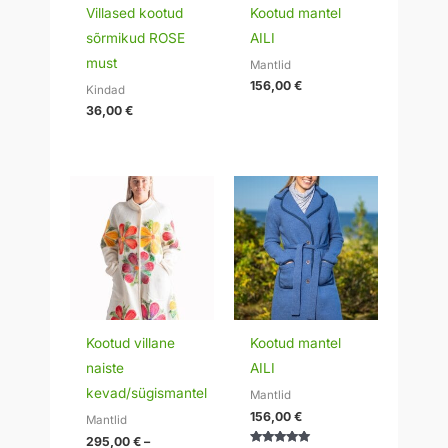
Villased kootud
Kootud mantel
sõrmikud ROSE
AILI
must
Mantlid
156,00
€
Kindad
36,00
€
Hinnavahemik:
295,00 €
kuni
320,00 €
Kootud villane
Kootud mantel
naiste
AILI
kevad/sügismantel
Mantlid
156,00
€
Mantlid
295,00
€
–