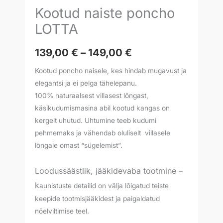
Kootud naiste poncho
LOTTA
139,00
€
–
149,00
€
Kootud poncho naisele, kes hindab mugavust ja
elegantsi ja ei pelga tähelepanu.
100% naturaalsest villasest lõngast,
käsikudumismasina abil kootud kangas on
kergelt uhutud. Uhtumine teeb kudumi
pehmemaks ja vähendab oluliselt villasele
lõngale omast “sügelemist”.
Loodussäästlik, jääkidevaba tootmine –
k
aunistuste detailid on välja lõigatud teiste
keepide tootmisjääkidest ja paigaldatud
nõelviltimise teel.