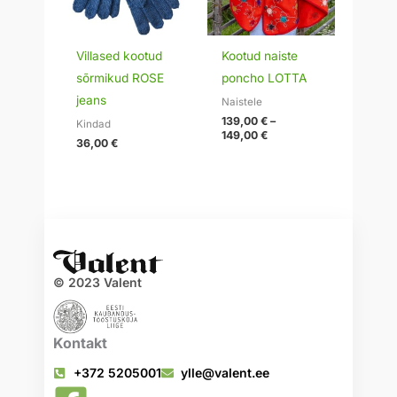
Villased kootud
Kootud naiste
sõrmikud ROSE
poncho LOTTA
jeans
Naistele
139,00
€
–
Kindad
149,00
€
36,00
€
© 2023 Valent
Kontakt
+372 5205001
ylle@valent.ee