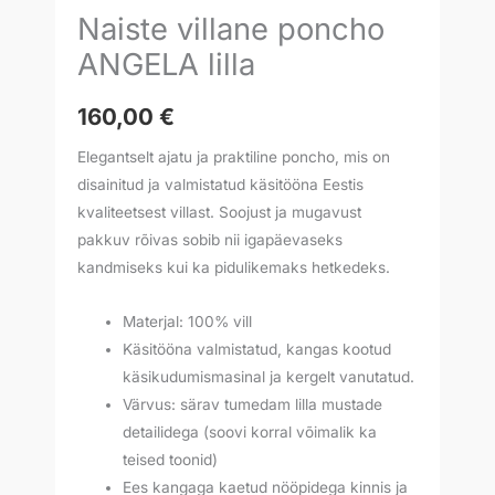
Naiste villane poncho
ANGELA lilla
160,00
€
Elegantselt ajatu ja praktiline poncho, mis on
disainitud ja valmistatud käsitööna Eestis
kvaliteetsest villast. Soojust ja mugavust
pakkuv rõivas sobib nii igapäevaseks
kandmiseks kui ka pidulikemaks hetkedeks.
Materjal: 100% vill
Käsitööna valmistatud, kangas kootud
käsikudumismasinal ja kergelt vanutatud.
Värvus: särav tumedam lilla mustade
detailidega (soovi korral võimalik ka
teised toonid)
Ees kangaga kaetud nööpidega kinnis ja