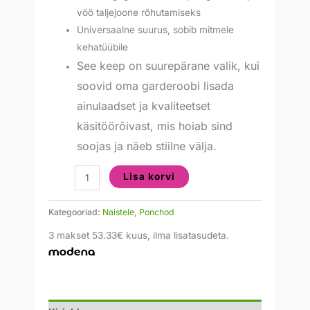
vöö taljejoone rõhutamiseks
Universaalne suurus, sobib mitmele
kehatüübile
See keep on suurepärane valik, kui
soovid oma garderoobi lisada
ainulaadset ja kvaliteetset
käsitöörõivast, mis hoiab sind
soojas ja näeb stiilne välja.
Lisa korvi
Kategooriad:
Naistele
,
Ponchod
3 makset 53.33€ kuus, ilma lisatasudeta.