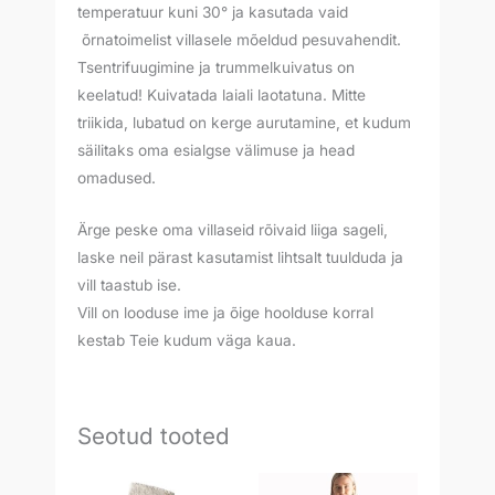
temperatuur kuni 30° ja kasutada vaid
õrnatoimelist villasele mõeldud pesuvahendit.
Tsentrifuugimine ja trummelkuivatus on
keelatud! Kuivatada laiali laotatuna. Mitte
triikida, lubatud on kerge aurutamine, et kudum
säilitaks oma esialgse välimuse ja head
omadused.
Ärge peske oma villaseid rõivaid liiga sageli,
laske neil pärast kasutamist lihtsalt tuulduda ja
vill taastub ise.
Vill on looduse ime ja õige hoolduse korral
kestab Teie kudum väga kaua.
Seotud tooted
Hinnavahemik: