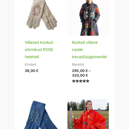
295,00 €
kuni
320,00 €
Villased kootud
Kootud villane
sõrmikud ROSE
naiste
helehall
kevad/sügismantel
Kindad
Mantlid
36,00
€
295,00
€
–
320,00
€
Hinnanguga
5.00
/ 5
Hinnavahemik:
139,00 €
kuni
149,00 €