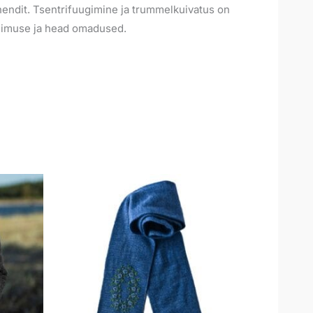
endit. Tsentrifuugimine ja trummelkuivatus on
välimuse ja head omadused.