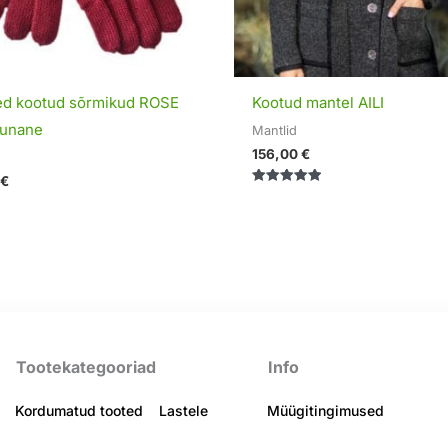
sed kootud sõrmikud ROSE
Kootud mantel AILI
punane
Mantlid
156,00
€
€
Hinnanguga
5.00
/ 5
Tootekategooriad
Info
Kordumatud tooted
Lastele
Müügitingimused