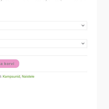
sa korvi
d:
Kampsunid
,
Naistele