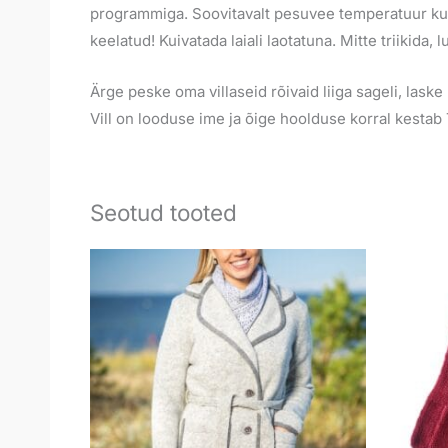
programmiga. Soovitavalt pesuvee temperatuur kun
keelatud! Kuivatada laiali laotatuna. Mitte triikid
Ärge peske oma villaseid rõivaid liiga sageli, laske n
Vill on looduse ime ja õige hoolduse korral kesta
Seotud tooted