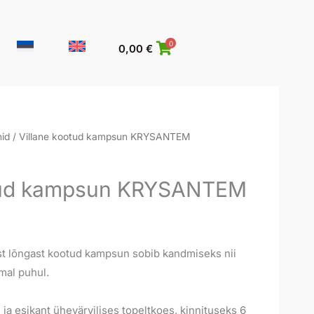
0
0,00
€
id
/ Villane kootud kampsun KRYSANTEM
otud kampsun KRYSANTEM
st lõngast kootud kampsun sobib kandmiseks nii
mal puhul.
e ja esikant ühevärvilises topeltkoes, kinnituseks 6