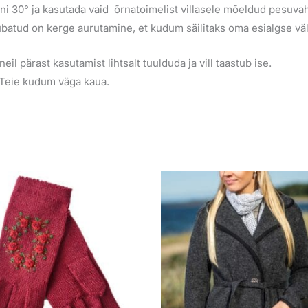
i 30° ja kasutada vaid õrnatoimelist villasele mõeldud pesuvah
a, lubatud on kerge aurutamine, et kudum säilitaks oma esialgse 
eil pärast kasutamist lihtsalt tuulduda ja vill taastub ise.
b Teie kudum väga kaua.