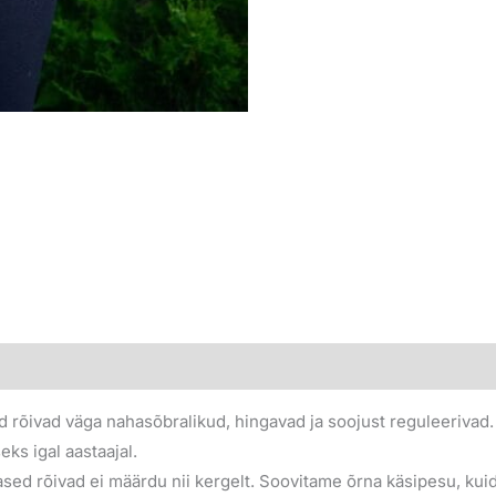
ed rõivad väga nahasõbralikud, hingavad ja soojust reguleerivad. 
ks igal aastaajal.
llased rõivad ei määrdu nii kergelt. Soovitame õrna käsipesu, ku