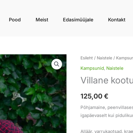
Pood
Meist
Edasimüüjale
Kontakt
Villane
Esileht
/
Naistele
/
Kampsun
kootud
Kampsunid
,
Naistele
kampsun
Villane ko
KRYSANTEM
kogus
125,00
€
Põhjamaine, peenvillase
igapäevaselt kui piduliku
Alläär, varrukaotsad, kra