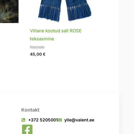
Villane kootud sall ROSE
teksasinine
Naistele
45,00
€
Kontakt
+372 5205001
ylle@valent.ee