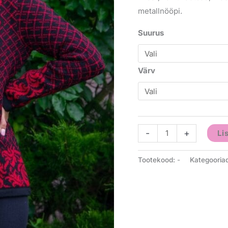
metallnööpi.
Suurus
Värv
-
+
Li
Tootekood:
-
Kategooria