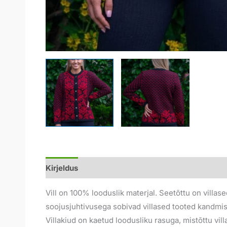
Kirjeldus
Lisainfo
Arvustused (0)
Vill on 100% looduslik materjal. Seetõttu on villas
soojusjuhtivusega sobivad villased tooted kandmise
Villakiud on kaetud loodusliku rasuga, mistõttu vi