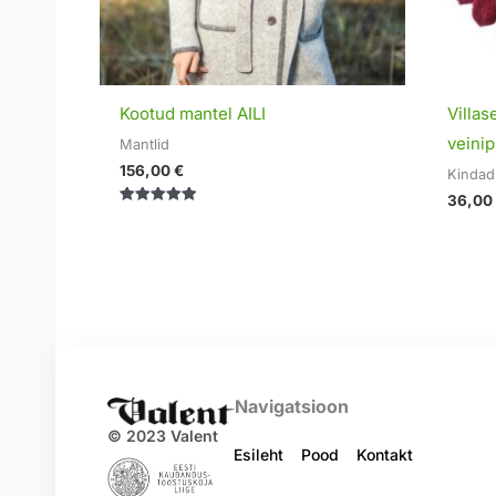
Kootud mantel AILI
Villa
veini
Mantlid
156,00
€
Kindad
36,00
Hinnanguga
5.00
/ 5
Navigatsioon
© 2023 Valent
Esileht
Pood
Kontakt