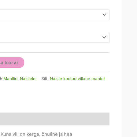
sa korvi
d:
Mantlid
,
Naistele
Silt:
Naiste kootud villane mantel
Kuna vill on kerge, õhuline ja hea