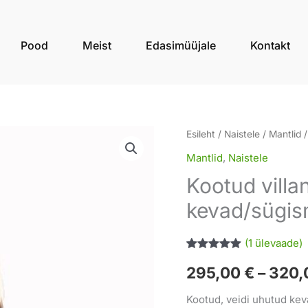
Pood
Meist
Edasimüüjale
Kontakt
Kootud
Esileht
/
Naistele
/
Mantlid
/
villane
Mantlid
,
Naistele
naiste
Kootud villa
kevad/sügismantel
kevad/sügis
kogus
(
1
ülevaade)
Hinnatud
1
295,00
€
–
320,
5.00
/5
kliendi
hinnangu
Kootud, veidi uhutud kev
põhjal