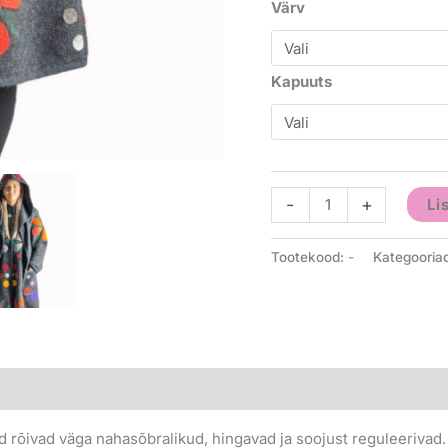
Värv
Kapuuts
-
+
Li
Tootekood:
-
Kategooria
ed rõivad väga nahasõbralikud, hingavad ja soojust reguleerivad. 