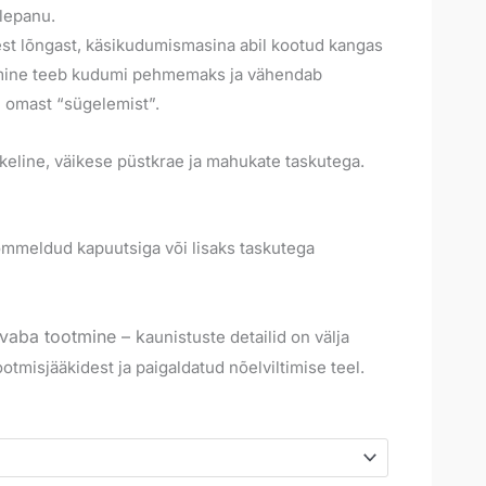
elepanu.
est lõngast, käsikudumismasina abil kootud kangas
umine teeb kudumi pehmemaks ja vähendab
le omast “sügelemist”.
keline, väikese püstkrae ja mahukate taskutega.
eõmmeldud kapuutsiga või lisaks taskutega
evaba tootmine – k
aunistuste detailid on välja
ootmisjääkidest ja paigaldatud nõelviltimise teel.