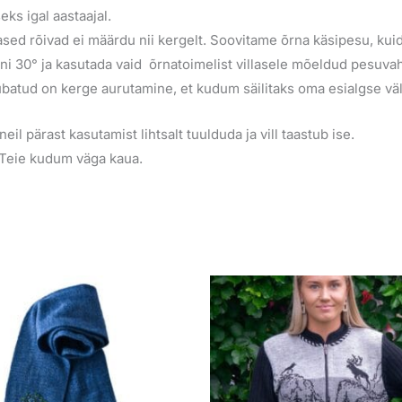
ks igal aastaajal.
llased rõivad ei määrdu nii kergelt. Soovitame õrna käsipesu, ku
i 30° ja kasutada vaid õrnatoimelist villasele mõeldud pesuvah
a, lubatud on kerge aurutamine, et kudum säilitaks oma esialgse 
eil pärast kasutamist lihtsalt tuulduda ja vill taastub ise.
b Teie kudum väga kaua.