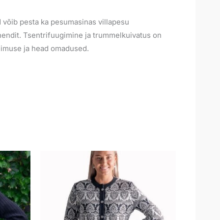
id võib pesta ka pesumasinas villapesu
endit. Tsentrifuugimine ja trummelkuivatus on
välimuse ja head omadused.