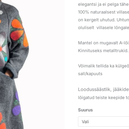
elegantsi ja ei pelga täh
100% naturaalsest villas
on kergelt uhutud. Uht
oluliselt villasele lõnga
Mantel on mugavalt A-lõi
Kinnituseks metalltrukid.
Võimalik tellida ka külg
sall/kapuuts
Loodussäästlik, jääkid
lõigatud teiste keepide t
Suurus