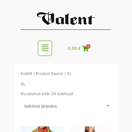
Skip
to
content
Main
0
0,00
€
Menu
Esileht
/ Product Suurus / XL
XL
Kuvatakse kõik 24 tulemust