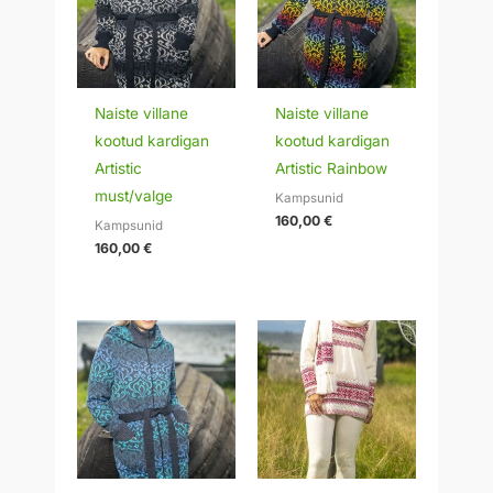
Naiste villane
Naiste villane
kootud kardigan
kootud kardigan
Artistic
Artistic Rainbow
must/valge
Kampsunid
160,00
€
Kampsunid
160,00
€