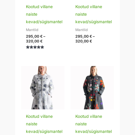
Kootud villane
Kootud villane
naiste
naiste
kevad/sügismantel
kevad/sügismantel
Mantlid
Mantlid
295,00
€
–
295,00
€
–
320,00
€
320,00
€
Hinnanguga
5.00
/ 5
Hinnavahemik:
Hinnavahemik:
295,00 €
295,00 €
kuni
kuni
320,00 €
320,00 €
Kootud villane
Kootud villane
naiste
naiste
kevad/sügismantel
kevad/sügismantel