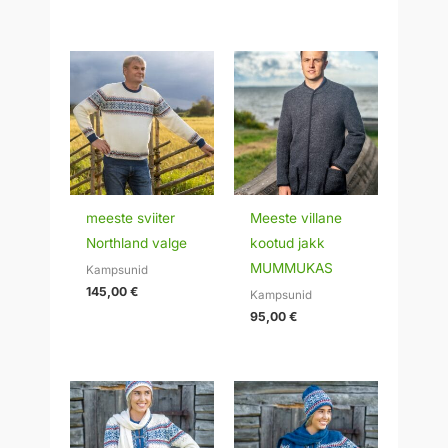
Hinnanguga
5.00
/ 5
meeste sviiter
Meeste villane
Northland valge
kootud jakk
MUMMUKAS
Kampsunid
145,00
€
Kampsunid
95,00
€