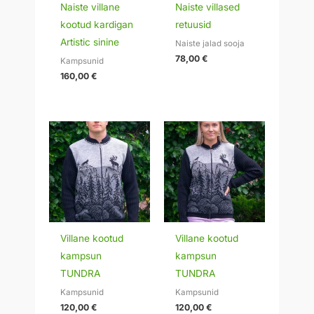
Naiste villane
Naiste villased
kootud kardigan
retuusid
Artistic sinine
Naiste jalad sooja
78,00
€
Kampsunid
160,00
€
Villane kootud
Villane kootud
kampsun
kampsun
TUNDRA
TUNDRA
Kampsunid
Kampsunid
120,00
€
120,00
€