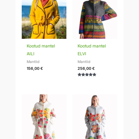
Kootud mantel
Kootud mantel
AILI
ELVI
Mantlid
Mantlid
156,00
€
256,00
€
Hinnanguga
5.00
/ 5
Hinnavahemik:
Hinnavahemik:
295,00 €
295,00 €
kuni
kuni
320,00 €
320,00 €