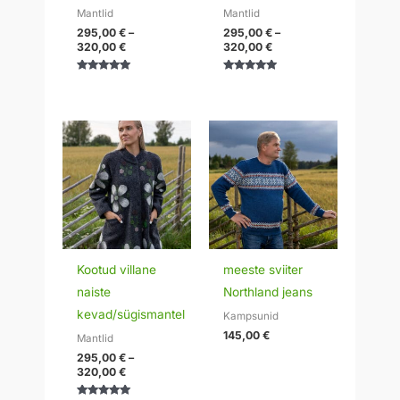
Mantlid
Mantlid
295,00
€
–
295,00
€
–
320,00
€
320,00
€
Hinnanguga
Hinnanguga
5.00
5.00
/ 5
/ 5
Hinnavahemik:
295,00 €
kuni
320,00 €
Kootud villane
meeste sviiter
naiste
Northland jeans
kevad/sügismantel
Kampsunid
145,00
€
Mantlid
295,00
€
–
320,00
€