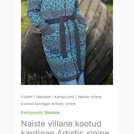
Esileht
/
Naistele
/
Kampsunid
/ Naiste villane
kootud kardigan Artistic sinine
Kampsunid
,
Naistele
Naiste villane kootud
kardigan Artistic sinine