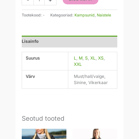
Tootekood:
-
Kategooriad:
Kampsunid
,
Naistele
Lisainfo
Suurus
L
,
M
,
S
,
XL
,
XS
,
XXL
Värv
Must/hall/valge,
Sinine, Vikerkaar
Seotud tooted
Hinnavahemik:
295,00 €