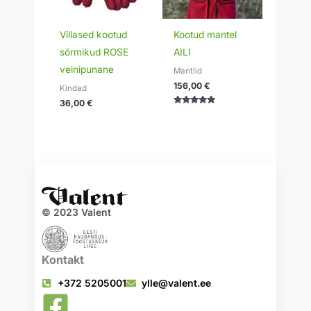
Villased kootud
Kootud mantel
sõrmikud ROSE
AILI
veinipunane
Mantlid
156,00
€
Kindad
36,00
€
Hinnanguga
5.00
/ 5
© 2023 Valent
Kontakt
+372 5205001
ylle@valent.ee