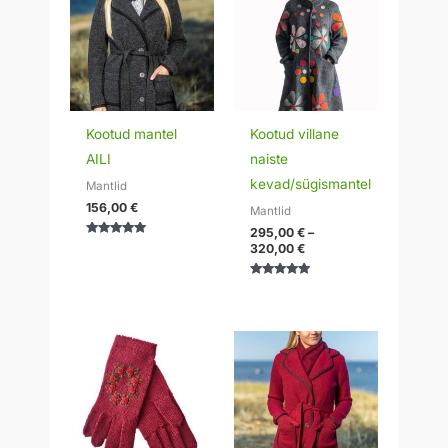
kuni
320,00 €
Kootud mantel
Kootud villane
AILI
naiste
kevad/sügismantel
Mantlid
156,00
€
Mantlid
295,00
€
–
Hinnanguga
320,00
€
5.00
/ 5
Hinnanguga
5.00
/ 5