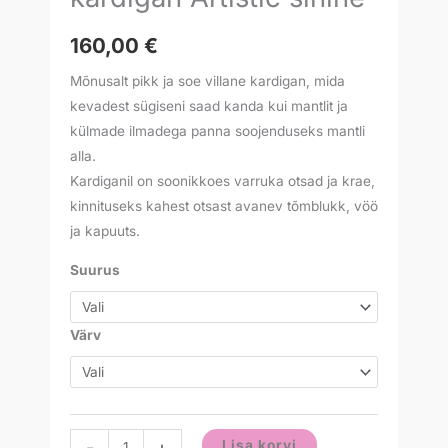
160,00
€
Mõnusalt pikk ja soe villane kardigan, mida
kevadest sügiseni saad kanda kui mantlit ja
külmade ilmadega panna soojenduseks mantli
alla.
Kardiganil on soonikkoes varruka otsad ja krae,
kinnituseks kahest otsast avanev tõmblukk, vöö
ja kapuuts.
Suurus
Värv
-
+
Lisa korvi